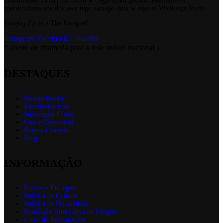
i zachowane kwiaty do domu w ciągu kilku godzin. Realizujemy
spersonalizowane dostawy tego samego dnia w rejonie Wielkiego Porto.
Świętuj Życie z The Bouquet!
Instagram
Facebook
Linkedin
* (custo de chamada para a rede móvel nacional )
DESTAQUES
Świeże kwiaty
Zachowane róże
Subscrição Flores
Casa e Decoração
Eventy i wesela
Blog
INFORMAÇÃO
Envios e Entregas
Política de Cookies
Política de Privacidade
Resolução Alternativa de Litígios
Livro de Reclamações