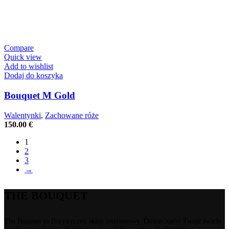
Compare
Quick view
Add to wishlist
Dodaj do koszyka
Bouquet M Gold
Walentynki
,
Zachowane róże
150.00
€
1
2
3
→
THE BOUQUET
The Bouquet to florystyczny sklep internetowy. Dostarczamy Twoje świeże