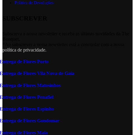
Política de Devoluções
SUBSCREVER
Subscreva a nossa newsletter e receba as últimas novidades da The
Bouquet.
*Ao subscrever a nossa newsletter está a concordar com a nossa
política de privacidade.
Entrega de Flores Porto
Entrega de Flores Vila Nova de Gaia
Entrega de Flores Matosinhos
Entrega de Flores Penafiel
Entrega de Flores Espinho
Entrega de Flores Gondomar
Entrega de Flores Maia