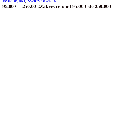
Walentynki
,
Świeże kwiaty
95.00
€
–
250.00
€
Zakres cen: od 95.00 € do 250.00 €