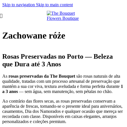
Skip to navigation
Skip to main content
Zachowane róże
Rosas Preservadas no Porto — Beleza
que Dura até 3 Anos
As
rosas preservadas da The Bouquet
são rosas naturais de alta
qualidade, tratadas com um processo artesanal de preservação que
mantém a sua cor viva, textura aveludada e forma perfeita durante
1
a 3 anos
— sem água, sem manutenção, sem pétalas no chão.
Ao contrário das flores secas, as rosas preservadas conservam a
aparência de frescas, tornando-se o presente ideal para aniversários,
casamentos, Dia dos Namorados e qualquer ocasião que mereça ser
recordada com classe. Disponíveis em caixas elegantes, arranjos
personalizados e coleções premium.