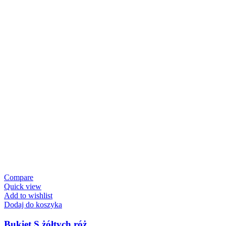
Compare
Quick view
Add to wishlist
Dodaj do koszyka
Bukiet S żółtych róż