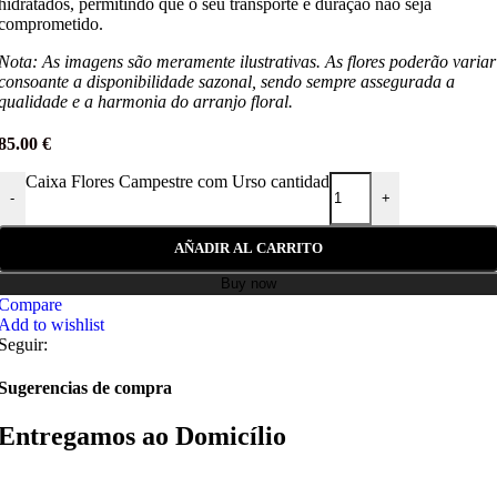
hidratados, permitindo que o seu transporte e duração não seja
comprometido.
Nota: As imagens são meramente ilustrativas. As flores poderão variar
consoante a disponibilidade sazonal, sendo sempre assegurada a
qualidade e a harmonia do arranjo floral.
85.00
€
Caixa Flores Campestre com Urso cantidad
-
+
AÑADIR AL CARRITO
Buy now
Compare
Add to wishlist
Seguir:
Sugerencias de compra
Entregamos ao Domicílio