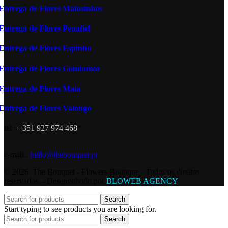
Entrega de Flores Matosinhos
Entrega de Flores Penafiel
Entrega de Flores Espinho
Entrega de Flores Gondomar
Entrega de Flores Maia
Entrega de Flores Valongo
tel :
+351 927 974 468
*
e-mail :
hello@thebouquet.pt
© 2026. The Bouquet - Flowers Boutique - Todos os direitos
reservados. - Desenvolvido por
BLOWEB AGENCY
Search
Start typing to see products you are looking for.
Search