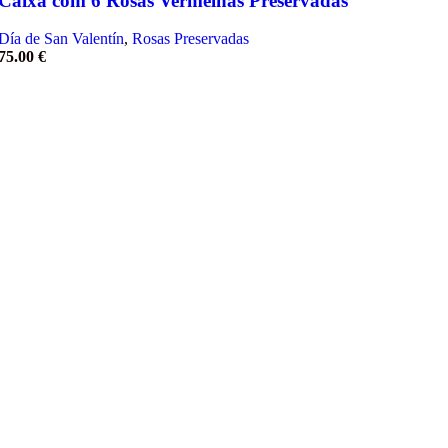
Caixa com 6 Rosas Vermelhas Preservadas
Día de San Valentín
,
Rosas Preservadas
75.00
€