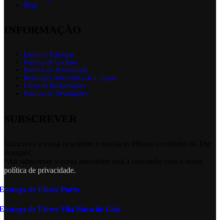
Blog
INFORMAÇÃO
Envios e Entregas
Política de Cookies
Política de Privacidade
Resolução Alternativa de Litígios
Livro de Reclamações
Política de Devoluções
SUBSCREVER
Subscreva a nossa newsletter e receba as últimas novidades da The
Bouquet.
*Ao subscrever a nossa newsletter está a concordar com a nossa
política de privacidade.
Entrega de Flores Porto
Entrega de Flores Vila Nova de Gaia