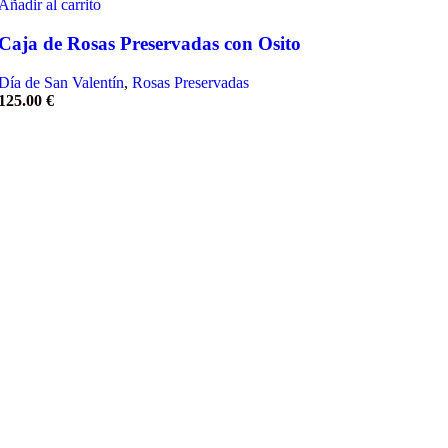
Añadir al carrito
Caja de Rosas Preservadas con Osito
Día de San Valentín
,
Rosas Preservadas
125.00
€