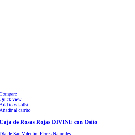
Compare
Quick view
Add to wishlist
Añadir al carrito
Caja de Rosas Rojas DIVINE con Osito
Día de San Valentín
,
Flores Naturales