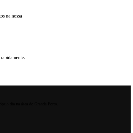
itos na nossa
a rapidamente.
róprio dia na área do Grande Porto.