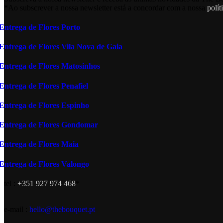
*Ao subscrever a nossa newsletter está a concordar com a nossa
polít
Entrega de Flores Porto
Entrega de Flores Vila Nova de Gaia
Entrega de Flores Matosinhos
Entrega de Flores Penafiel
Entrega de Flores Espinho
Entrega de Flores Gondomar
Entrega de Flores Maia
Entrega de Flores Valongo
tel :
+351 927 974 468
*
e-mail :
hello@thebouquet.pt