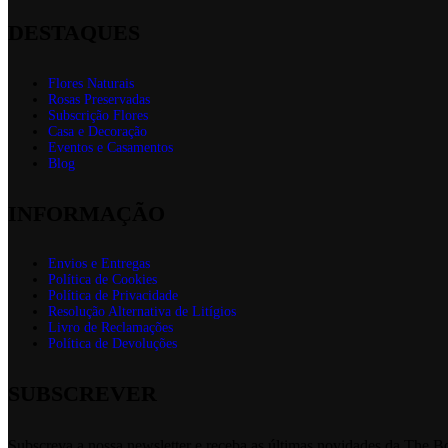
DESTAQUES
Flores Naturais
Rosas Preservadas
Subscrição Flores
Casa e Decoração
Eventos e Casamentos
Blog
INFORMAÇÃO
Envios e Entregas
Política de Cookies
Política de Privacidade
Resolução Alternativa de Litígios
Livro de Reclamações
Política de Devoluções
SUBSCREVER
Subscreva a nossa newsletter e receba as últimas novidades da The B