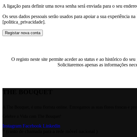
A ligação para definir uma nova senha será enviada para o seu endere
Os seus dados pessoais serão usados ​​para apoiar a sua experiência na 
[politica_privacidade].
Registar nova conta
O registo neste site permite aceder ao status e ao histórico do 
Solicitaremos apenas as informações neces
THE BOUQUET
A The Bouquet, é uma florista online. Entregamos as suas flores frescas e p
Celebre a Vida com The Bouquet!
Instagram
Facebook
Linkedin
* (custo de chamada para a rede móvel nacional )