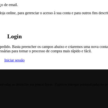
ço de email.
loja online, para gerenciar o acesso à sua conta e para outros fins descr
Login
seu pedido. Basta preencher os campos abaixo e criaremos uma nova cont
sárias para tornar o processo de compra mais rápido e fácil.
Iniciar sessão
reservadas ao domicílio em poucas horas. Fazemos entregas personalizadas no p