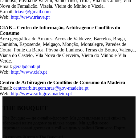
Lanhoso, Póvoa de Varzim, Santo Tirso, Trofa, Vila do Conde, Vila
Nova de Famalicão, Vizela, Vieira do Minho e Vizela.
E-mail:
triave@gmail.com
Web:
http://www.triave.pt
CIAB – Centro de Informação, Arbitragem e Conflitos do
Consumo
Área geográfica de Amares, Arcos de Valdevez, Barcelos, Braga,
Caminha, Esposende, Melgaço, Monção, Montalegre, Paredes de
Coura, Ponte da Barca, Póvoa do Lanhoso, Terras do Bouro, Valença,
Viana do Castelo, Vila Nova de Cerveira, Vieira do Minho e Vila
Verde.
Email:
geral@ciab.pt
Web:
http://www.ciab.pt
Centro de Arbitragem de Conflitos de Consumo da Madeira
Email:
centroarbitragem.sras@gov-madeira.pt
Web:
http://www.srrh.gov-madeira.pt
THE BOUQUET
The Bouquet — це онлайн-флорист. Ми доставляємо ваші свіжі та
збережені квіти додому за кілька годин. Ми здійснюємо
персоналізовані доставки в той же день у районі Великого Порту.
Святкуйте Життя з The Bouquet!