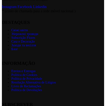
Instagram
Facebook
Linkedin
* (custo de chamada para a rede móvel nacional )
DESTAQUES
Свіжі квіти
Збережені троянди
Subscrição Flores
Casa e Decoração
Заходи та весілля
Блог
INFORMAÇÃO
Envios e Entregas
Política de Cookies
Política de Privacidade
Resolução Alternativa de Litígios
Livro de Reclamações
Política de Devoluções
SUBSCREVER