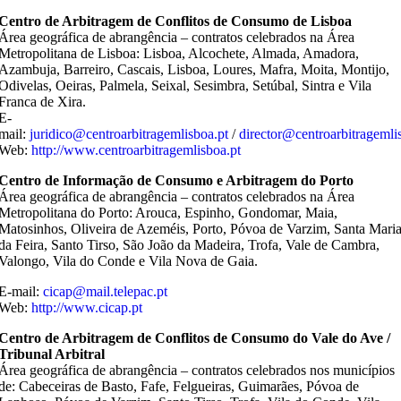
Centro de Arbitragem de Conflitos de Consumo de Lisboa
Área geográfica de abrangência – contratos celebrados na Área
Metropolitana de Lisboa: Lisboa, Alcochete, Almada, Amadora,
Azambuja, Barreiro, Cascais, Lisboa, Loures, Mafra, Moita, Montijo,
Odivelas, Oeiras, Palmela, Seixal, Sesimbra, Setúbal, Sintra e Vila
Franca de Xira.
E-
mail:
juridico@centroarbitragemlisboa.pt
/
director@centroarbitragemli
Web:
http://www.centroarbitragemlisboa.pt
Centro de Informação de Consumo e Arbitragem do Porto
Área geográfica de abrangência – contratos celebrados na Área
Metropolitana do Porto: Arouca, Espinho, Gondomar, Maia,
Matosinhos, Oliveira de Azeméis, Porto, Póvoa de Varzim, Santa Mari
da Feira, Santo Tirso, São João da Madeira, Trofa, Vale de Cambra,
Valongo, Vila do Conde e Vila Nova de Gaia.
E-mail:
cicap@mail.telepac.pt
Web:
http://www.cicap.pt
Centro de Arbitragem de Conflitos de Consumo do Vale do Ave /
Tribunal Arbitral
Área geográfica de abrangência – contratos celebrados nos municípios
de: Cabeceiras de Basto, Fafe, Felgueiras, Guimarães, Póvoa de