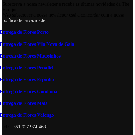
Subscreva a nossa newsletter e receba as últimas novidades da The
Bouquet.
*Ao subscrever a nossa newsletter está a concordar com a nossa
política de privacidade.
Entrega de Flores Porto
Entrega de Flores Vila Nova de Gaia
Entrega de Flores Matosinhos
Entrega de Flores Penafiel
Entrega de Flores Espinho
Entrega de Flores Gondomar
Entrega de Flores Maia
Entrega de Flores Valongo
tel :
+351 927 974 468
*