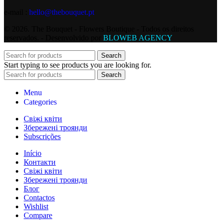
e-mail :
hello@thebouquet.pt
© 2026. The Bouquet - Flowers Boutique - Todos os direitos
reservados. - Desenvolvido por
BLOWEB AGENCY
Search
Start typing to see products you are looking for.
Search
Menu
Categories
Свіжі квіти
Збережені троянди
Subscrições
Início
Контакти
Свіжі квіти
Збережені троянди
Блог
Contactos
Wishlist
Compare