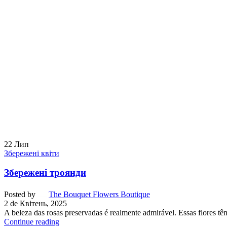
22
Лип
Збережені квіти
Збережені троянди
Posted by
The Bouquet Flowers Boutique
2 de Квітень, 2025
A beleza das rosas preservadas é realmente admirável. Essas flores tê
Continue reading