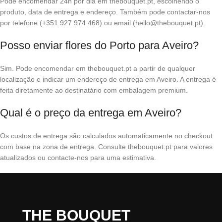
Pode encomendar 24h por dia em thebouquet.pt, escolhendo o
produto, data de entrega e endereço. Também pode contactar-nos
por telefone (+351 927 974 468) ou email (hello@thebouquet.pt).
Posso enviar flores do Porto para Aveiro?
Sim. Pode encomendar em thebouquet.pt a partir de qualquer
localização e indicar um endereço de entrega em Aveiro. A entrega é
feita diretamente ao destinatário com embalagem premium.
Qual é o preço da entrega em Aveiro?
Os custos de entrega são calculados automaticamente no checkout
com base na zona de entrega. Consulte thebouquet.pt para valores
atualizados ou contacte-nos para uma estimativa.
THE BOUQUET