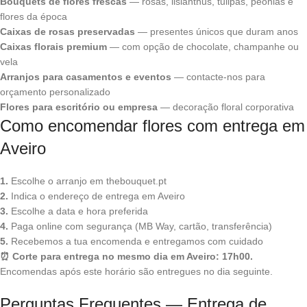
Bouquets de flores frescas
— rosas, lisianthus, tulipas, peônias e
flores da época
Caixas de rosas preservadas
— presentes únicos que duram anos
Caixas florais premium
— com opção de chocolate, champanhe ou
vela
Arranjos para casamentos e eventos
— contacte-nos para
orçamento personalizado
Flores para escritório ou empresa
— decoração floral corporativa
Como encomendar flores com entrega em
Aveiro
1.
Escolhe o arranjo em thebouquet.pt
2.
Indica o endereço de entrega em Aveiro
3.
Escolhe a data e hora preferida
4.
Paga online com segurança (MB Way, cartão, transferência)
5.
Recebemos a tua encomenda e entregamos com cuidado
⏰ Corte para entrega no mesmo dia em Aveiro: 17h00.
Encomendas após este horário são entregues no dia seguinte.
Perguntas Frequentes — Entrega de