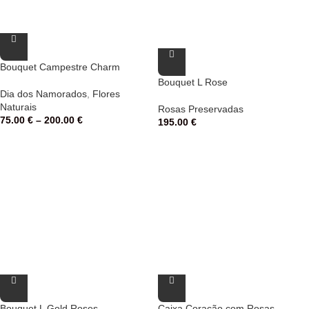
Bouquet Campestre Charm
Bouquet L Rose
Dia dos Namorados
,
Flores
Naturais
Rosas Preservadas
75.00
€
–
200.00
€
195.00
€
Bouquet L Gold Roses
Caixa Coração com Rosas