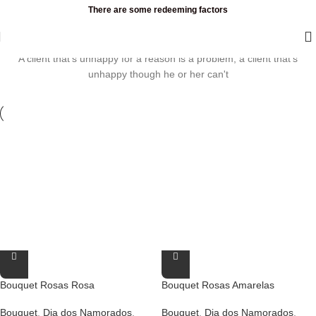
Skip to navigation
Skip to main content
There are some redeeming factors
Recommended Categories
A client that's unhappy for a reason is a problem, a client that's
unhappy though he or her can't
Bouquet Rosas Rosa
Bouquet Rosas Amarelas
Bouquet
,
Dia dos Namorados
,
Bouquet
,
Dia dos Namorados
,