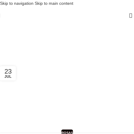
Skip to navigation
Skip to main content
Tag Archives: caixas de
rosas
Home
/
Posts Tagged "caixas de rosas"
23
JUL
ROSAS