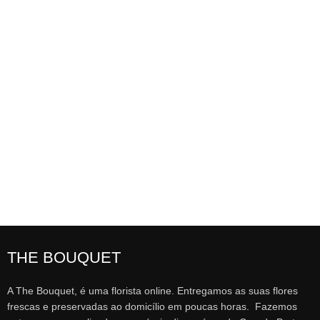
THE BOUQUET
A The Bouquet, é uma florista online. Entregamos as suas flores
frescas e preservadas ao domicílio em poucas horas. Fazemos