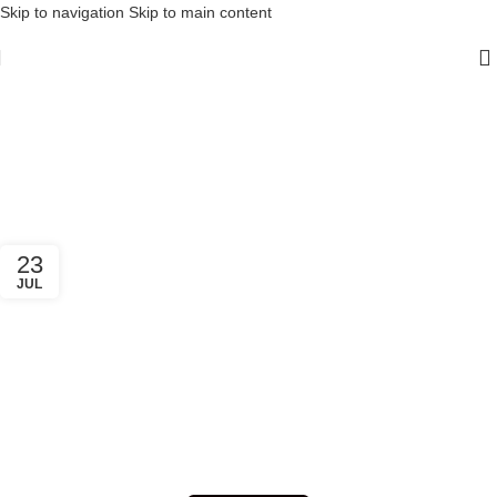
Skip to navigation
Skip to main content
Tag Archives: plantas
naturais
Home
/
Posts Tagged "plantas naturais"
23
JUL