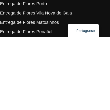
Entrega de Flores Porto
Polish
Entrega de Flores Vila Nova de Gaia
Ukrainian
Entrega de Flores Matosinhos
English
Portuguese
Entrega de Flores Penafiel
Entrega de Flores Espinho
Entrega de Flores Gondomar
Entrega de Flores Maia
Entrega de Flores Valongo
tel :
+351 927 974 468
*
e-mail :
hello@thebouquet.pt
© 2026. The Bouquet - Flowers Boutique - Todos os direitos