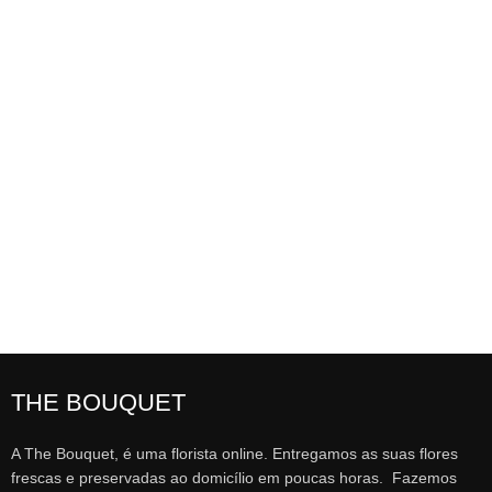
THE BOUQUET
A The Bouquet, é uma florista online. Entregamos as suas flores
frescas e preservadas ao domicílio em poucas horas. Fazemos