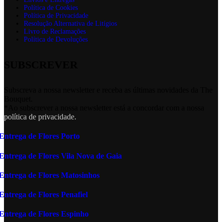
Política de Cookies
Política de Privacidade
Resolução Alternativa de Litígios
Livro de Reclamações
Política de Devoluções
SUBSCREVER
Subscreva a nossa newsletter e receba as últimas novidades da The
Bouquet.
*Ao subscrever a nossa newsletter está a concordar com a nossa
política de privacidade.
Entrega de Flores Porto
Entrega de Flores Vila Nova de Gaia
Entrega de Flores Matosinhos
Entrega de Flores Penafiel
Entrega de Flores Espinho