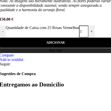
Nota: As imagens são meramente ilustrativas. As flores poderão variar
consoante a disponibilidade sazonal, sendo sempre assegurada a
qualidade e a harmonia do arranjo floral.
150.00
€
Quantidade de Caixa com 25 Rosas Vermelhas
-
+
ADICIONAR
Buy now
Compare
Add to wishlist
Seguir:
Sugestões de Compra
Entregamos ao Domicílio