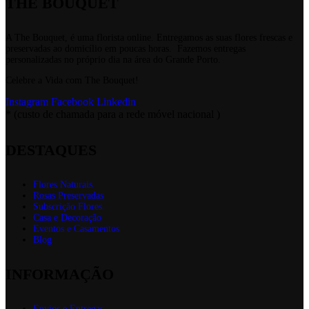
THE BOUQUET
A The Bouquet, é uma florista online. Entregamos as suas flores frescas e
preservadas ao domicílio em poucas horas. Fazemos entregas
personalizadas no próprio dia na área do Grande Porto.
Celebre a Vida com The Bouquet!
Instagram
Facebook
Linkedin
* (custo de chamada para a rede móvel nacional )
DESTAQUES
Flores Naturais
Rosas Preservadas
Subscrição Flores
Casa e Decoração
Eventos e Casamentos
Blog
INFORMAÇÃO
Envios e Entregas