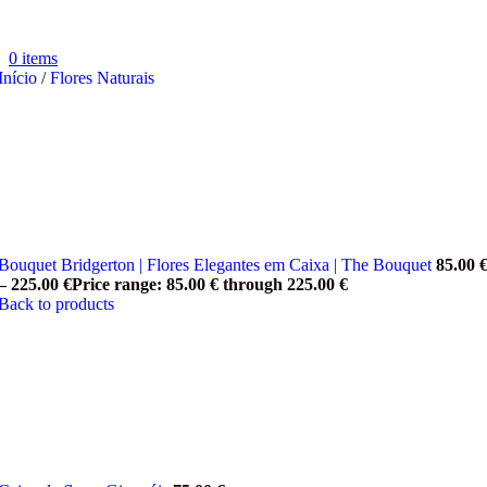
0
items
Início
/
Flores Naturais
Bouquet Bridgerton | Flores Elegantes em Caixa | The Bouquet
85.00
–
225.00
€
Price range: 85.00 € through 225.00 €
Back to products