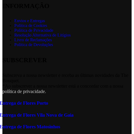
INFORMAÇÃO
Envios e Entregas
Política de Cookies
Política de Privacidade
Resolução Alternativa de Litígios
Livro de Reclamações
Política de Devoluções
SUBSCREVER
Subscreva a nossa newsletter e receba as últimas novidades da The
Bouquet.
*Ao subscrever a nossa newsletter está a concordar com a nossa
política de privacidade.
Entrega de Flores Porto
Entrega de Flores Vila Nova de Gaia
Entrega de Flores Matosinhos