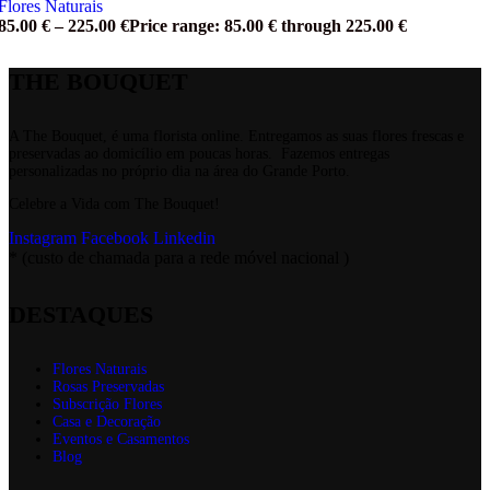
Flores Naturais
85.00
€
–
225.00
€
Price range: 85.00 € through 225.00 €
THE BOUQUET
A The Bouquet, é uma florista online. Entregamos as suas flores frescas e
preservadas ao domicílio em poucas horas. Fazemos entregas
personalizadas no próprio dia na área do Grande Porto.
Celebre a Vida com The Bouquet!
Instagram
Facebook
Linkedin
* (custo de chamada para a rede móvel nacional )
DESTAQUES
Flores Naturais
Rosas Preservadas
Subscrição Flores
Casa e Decoração
Eventos e Casamentos
Blog