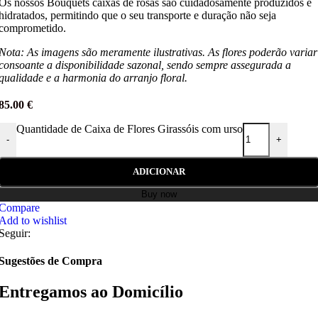
Os nossos Bouquets caixas de rosas são cuidadosamente produzidos e
hidratados, permitindo que o seu transporte e duração não seja
comprometido.
Nota: As imagens são meramente ilustrativas. As flores poderão variar
consoante a disponibilidade sazonal, sendo sempre assegurada a
qualidade e a harmonia do arranjo floral.
85.00
€
Quantidade de Caixa de Flores Girassóis com urso
-
+
ADICIONAR
Buy now
Compare
Add to wishlist
Seguir:
Sugestões de Compra
Entregamos ao Domicílio