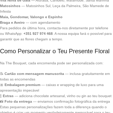
Vila Nova de Gaia
— Afurada, Canidelo, Mafamude, Santa Marinha
Matosinhos
— Matosinhos Sul, Leça da Palmeira, São Mamede de
Infesta
Maia, Gondomar, Valongo e Espinho
Braga e Aveiro
— com agendamento
Para pedidos de última hora, contacta-nos diretamente por telefone
ou WhatsApp:
+351 927 974 468
. A nossa equipa fará o possível para
garantir que as flores chegam a tempo.
Como Personalizar o Teu Presente Floral
Na The Bouquet, cada encomenda pode ser personalizada com:
📝
Cartão com mensagem manuscrita
— inclusa gratuitamente em
todas as encomendas
🎀
Embalagem premium
— caixas e wrapping de luxo para uma
apresentação impecável
🍾
Extras
— adiciona chocolate artesanal, vinho ou gin ao teu bouquet
📸
Foto da entrega
— enviamos confirmação fotográfica da entrega
Estas pequenas personalizações fazem toda a diferença quando o
objetivo é criar um momento verdadeiramente memorável para o teu