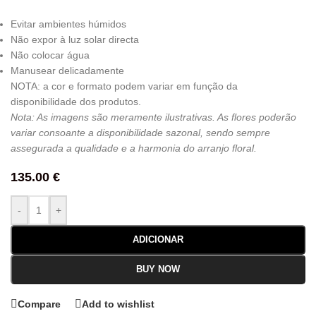
Evitar ambientes húmidos
Não expor à luz solar directa
Não colocar água
Manusear delicadamente
NOTA: a cor e formato podem variar em função da
disponibilidade dos produtos.
Nota: As imagens são meramente ilustrativas. As flores poderão
variar consoante a disponibilidade sazonal, sendo sempre
assegurada a qualidade e a harmonia do arranjo floral.
135.00
€
-
+
ADICIONAR
BUY NOW
Compare
Add to wishlist